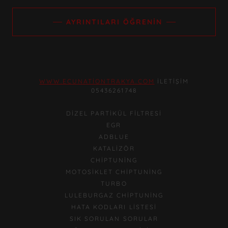
AYRINTILARI ÖĞRENIN
WWW.ECUNATIONTRAKYA.COM
İLETIŞIM
05436261748
DIZEL PARTIKÜL FILTRESI
EGR
ADBLUE
KATALIZÖR
CHIPTUNING
MOTOSIKLET CHIPTUNING
TURBO
LULEBURGAZ CHIPTUNING
HATA KODLARI LISTESI
SIK SORULAN SORULAR