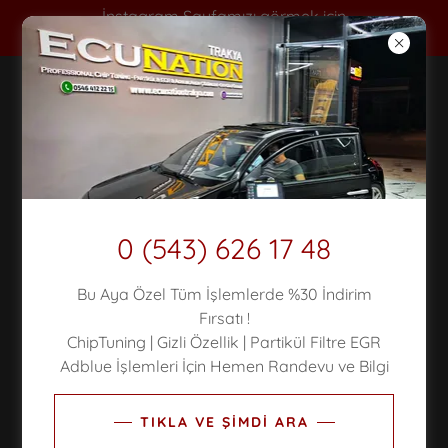
İnstagram Sayfamızı görmek için
TIKLAYIN !
LÜLEBURGAZ CHIPTUNING
TELEFON: 05436261748
0 (543) 626 17 48
Bu Aya Özel Tüm İşlemlerde %30 İndirim
Fırsatı !
ChipTuning | Gizli Özellik | Partikül Filtre EGR
Adblue İşlemleri İçin Hemen Randevu ve Bilgi
TIKLA VE ŞİMDİ ARA