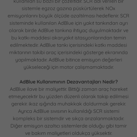
kullanılan su bazlı bir çözeltidir. SCR adı verilen bir
sistemle egzoz gazına püskürtülerek NOx
emisyonlarını büyük ölçüde azaltılması hedeflenir. SCR
sisteminde kullanılan AdBlue için yakıt tankından ayrı
olarak birde AdBlue tankına ihtiyaç duyulmaktadır ve
bu katkı maddesi akaryakıt istasyonlarından temin
edilmektedir. AdBlue tankı içerisindeki katkı maddesi
miktarının takibi araç içerisindeki gösterge ekranında
yapılmaktadır. AdBlue bitince emisyon değerleri
yükseleceği için motor çalışmamaktadır.
AdBlue Kullanımının Dezavantajları Nedir?
AdBlue ilave bir maliyettir. Bittiği zaman araç hareket
etmeyecektir bu yüzden düzenli olarak takip edilmesi
gerekir. ikaz ışığında muhakkak doldurmak gerekir.
Ayrıca AdBlue sıvısının kullanıldığı SCR sistemi
kompleks bir sistemdir ve sıkça arızalanmaktadır.
Diğer emisyon azaltıcı sistemlerde olduğu gibi tamir
ve bakım maliyetleri oldukça yüksektir.