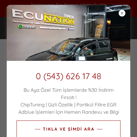
İnstagram Sayfamızı görmek için
TIKLAYIN !
OPEL CORSA PARTIKUL - EGR -
ADBLUE ARIZA ÇÖZÜMÜ
0 (543) 626 17 48
Bu Aya Özel Tüm İşlemlerde %30 İndirim
Fırsatı !
ChipTuning | Gizli Özellik | Partikül Filtre EGR
Adblue İşlemleri İçin Hemen Randevu ve Bilgi
TIKLA VE ŞİMDİ ARA