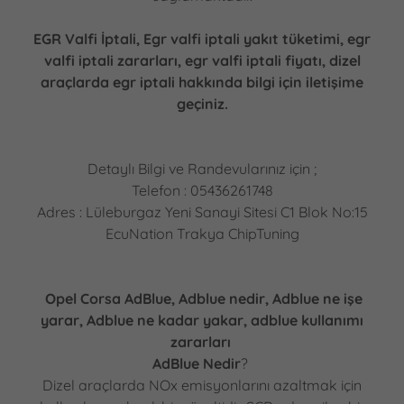
EGR Valfi İptali, Egr valfi iptali yakıt tüketimi, egr
valfi iptali zararları, egr valfi iptali fiyatı, dizel
araçlarda egr iptali hakkında bilgi için iletişime
geçiniz.
Detaylı Bilgi ve Randevularınız için ;
Telefon : 05436261748
Adres : Lüleburgaz Yeni Sanayi Sitesi C1 Blok No:15
EcuNation Trakya ChipTuning
Opel Corsa AdBlue, Adblue nedir, Adblue ne işe
yarar, Adblue ne kadar yakar, adblue kullanımı
zararları
AdBlue Nedir
?
Dizel araçlarda NOx emisyonlarını azaltmak için