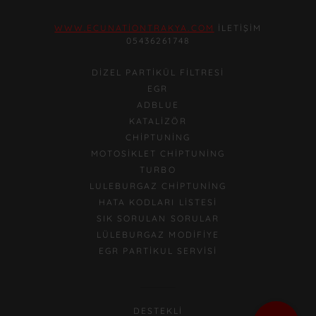
WWW.ECUNATIONTRAKYA.COM
İLETIŞIM
05436261748
DIZEL PARTIKÜL FILTRESI
EGR
ADBLUE
KATALIZÖR
CHIPTUNING
MOTOSIKLET CHIPTUNING
TURBO
LULEBURGAZ CHIPTUNING
HATA KODLARI LISTESI
SIK SORULAN SORULAR
LÜLEBURGAZ MODIFIYE
EGR PARTIKUL SERVISI
DESTEKLI