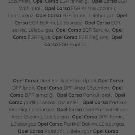
Çözümleri,
Opel Corsa
EGR temizliği,
Opel Corsa
EGR
Valfi İptali,
Opel Corsa
EGR Arızası çözümü,
Lüleburgaz
Opel Corsa
EGR Tamiri, Lüleburgaz
Opel
Corsa
EGR Bakımı, Lüleburgaz
Opel Corsa
EGR
servisi, Lüleburgaz
Opel Corsa
EGR Sorunu,
Opel
Corsa
EGR Fiyatı,
Opel Corsa
EGR Değişimi,
Opel
Corsa
EGR Fiyatları,
Opel Corsa
Dizel Partikül Filtresi İptali,
Opel Corsa
DFP İptali,
Opel Corsa
DPF Arıza Çözümleri,
Opel
Corsa
DPF temizliği,
Opel Corsa
Partkül İptali,
Opel
Corsa
partikül Arızası çözümleri,
Opel Corsa
Partikül
Temizliği, Lüleburgaz
Opel Corsa
Dizel Partikül Filtresi
Arıza Çözümü, Lüleburgaz
Opel Corsa
DPF Tamiri,
Lüleburgaz
Opel Corsa
Partikül Bakımı, Lüleburgaz
Opel Corsa
Katalizör, Lüleburgaz
Opel Corsa