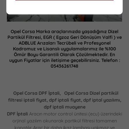
Opel Corsa Marka araçlarınızda yaşadığınız Dizel
Partikül Filtresi, EGR ( Egzoz Geri Dönüşüm Valfi ) ve
ADBLUE Arızaları Tecrübeli ve Profesyonel
Kadromuz ve Lisanslı uygulamalarımız ile %100
Ömür Boyu Garantili Olarak Çözülmektedir. En
uygun Fiyatlar için iletişime geçebilirsiniz. Telefon :
05436261748
Opel Corsa DPF İptali,
Opel Corsa Dizel partikül
filtresi iptali fiyat, dpf iptali fiyat, dpf iptal yazılımı,
dpf iptali muayene
DPF İptali
Aracın motor control ünitesi (ecu) üzerindeki
orjinal yazılım okunarak partikül filtresi tamamen
kapatılır. Araç bir daha ikaz lambası yakmaz ve