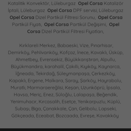
Katalitik Konvektör, Lüleburgaz
Opel Corsa
Katalizör
İptali, Lüleburgaz
Opel Corsa
DPF servisi, Lüleburgaz
Opel Corsa
Dizel Partikül Filtresi Sorunu,
Opel Corsa
Partikül Fiyatı,
Opel Corsa
Partikül Değişimi,
Opel
Corsa
Dizel Partikül Filtresi Fiyatları,
Kırklareli Merkez, Babaeski, Vize, Pınarhisar,
Demirköy, Pehlivanköy, Kofçaz, İnece, Kavaklı, Üsküp,
Ahmetbey, Evrensekiz, Büyükkarıştıran, Alpullu,
Büyükmandıra, karahalil, Çakıllı, Kıyıköy, Kaynarca,
İğneada, Tekirdağ, Süleymanpaşa, Çerkezköy,
Kapaklı, Ergene, Malkara, Saray, Şarköy, Hayrabolu,
Muratlı, Marmaraereğlisi, Keşan, Uzunköprü, İpsala,
Havsa, Meriç, Enez, Süloğlu, Lalapaşa, Beğendik,
Yenimuhacır, Kırcasalih, Esetçe, Yenikarpuzlu, Küplü,
Subaşı, Biga, Çanakkale, Çan, Gelibolu, Lapseki,
Gökçeada, Eceabat, Bozcaada, Evreşe, Kavakköy