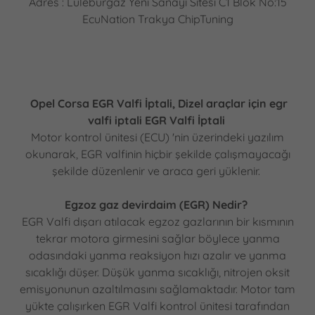
Adres : Lüleburgaz Yeni Sanayi Sitesi C1 Blok No:15
EcuNation Trakya ChipTuning
Opel Corsa EGR Valfi İptali, Dizel araçlar için egr
valfi iptali EGR Valfi İptali
Motor kontrol ünitesi (ECU) 'nin üzerindeki yazılım
okunarak, EGR valfinin hiçbir şekilde çalışmayacağı
şekilde düzenlenir ve araca geri yüklenir.
Egzoz gaz devirdaim (EGR) Nedir?
EGR Valfi dışarı atılacak egzoz gazlarının bir kısmının
tekrar motora girmesini sağlar böylece yanma
odasındaki yanma reaksiyon hızı azalır ve yanma
sıcaklığı düşer. Düşük yanma sıcaklığı, nitrojen oksit
emisyonunun azaltılmasını sağlamaktadır. Motor tam
yükte çalışırken EGR Valfi kontrol ünitesi tarafından